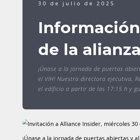
30 de julio de 2025
Información
de la alianz
¡Únase a la jornada de puertas abiert
el VIH! Nuestra directora ejecutiva, 
el edificio a partir de las 17:15 h y g
¡Únase a la jornada de puertas abiertas y al