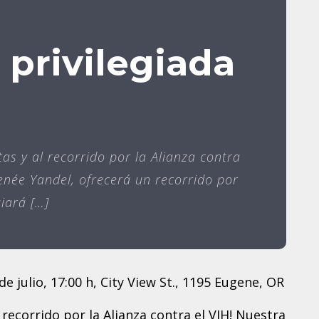
 privilegiada
a
as y al recorrido por la Alianza contra
Renée Yandel, ofrecerá un recorrido por
uiará […]
 recorrido por la Alianza contra el VIH! Nuestra