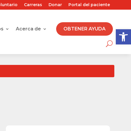
luntario
Carreras
Donar
Portal del paciente
Abrir 
os
Acerca de
OBTENER AYUDA