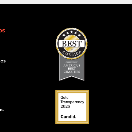
os
ios
S
as