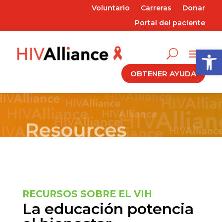
Voluntario
Carreras
Donar
Portal del paciente
Abrir 
OBTENER AYUDA
RECURSOS SOBRE EL VIH
La educación potencia