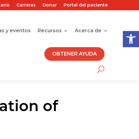
tario
Carreras
Donar
Portal del paciente
Abrir 
as y eventos
Recursos
Acerca de
OBTENER AYUDA
ation of