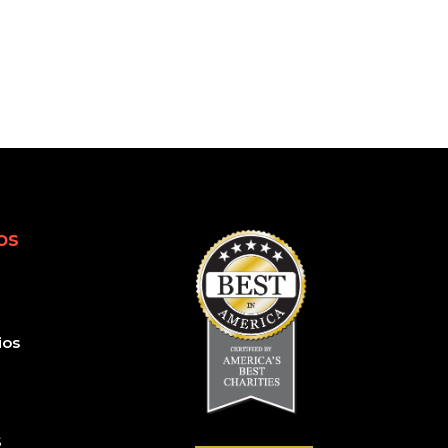
os
ios
S