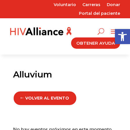
Voluntario
Carreras
Donar
Portal del paciente
Abrir 
OBTENER AYUDA
Alluvium
VOLVER AL EVENTO
No hay eventos próximos en este momento.