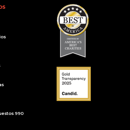
os
ios
S
as
uestos 990